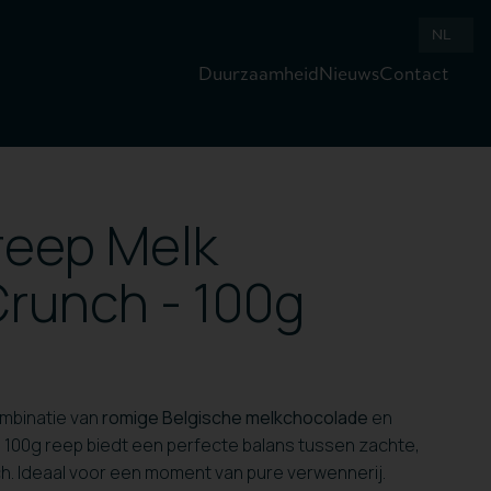
NL
Duurzaamheid
Nieuws
Contact
reep Melk
runch - 100g
mbinatie van
romige Belgische melkchocolade
en
 100g reep biedt een perfecte balans tussen zachte,
ch. Ideaal voor een moment van pure verwennerij.