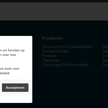
Producten
Zeevruchten & Zeepaardjes
Har
 Olen - Belgium
n en functies op
Poedertruffels
Tab
n over hoe
Pralines
To
Tabletten
Sq
Chocolade Schilfertruffels
Tra
ze tools voor
beleid.
Accepteren