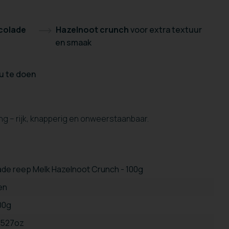
colade
Hazelnoot crunch
voor extra textuur
en smaak
u te doen
g – rijk, knapperig en onweerstaanbaar.
de reep Melk Hazelnoot Crunch - 100g
en
100g
3.527oz