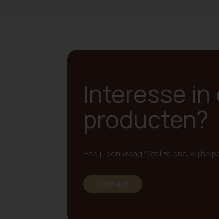
Interesse in
producten?
Heb jij een vraag? Stel ze ons, wij help
Contact