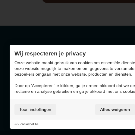
Wij respecteren je privacy
Geelseweg 72 - 2250
Onze website maakt gebruik van cookies om essentiële dienste
BE0403.788.036
onze website mogelijk te maken en om gegevens te verzamele
bezoekers omgaan met onze website, producten en diensten.
Door op ‘Accepteren’ te klikken, ga je ermee akkoord dat we de
reclame en analyse gebruiken en ga je akkoord met ons cookie
Deze website werd gemaakt met de steun van
Toon instellingen
Alles weigeren
cookiebot.be