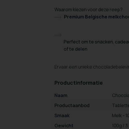
Waarom kiezen voor deze reep?
Premium Belgische melkcho
Perfect om te snacken, cadea
of te delen
Ervaar een unieke chocoladebelevin
Productinformatie
Naam
Chocola
Productaanbod
Tablett
Smaak
Melk - 
Gewicht
100g / 