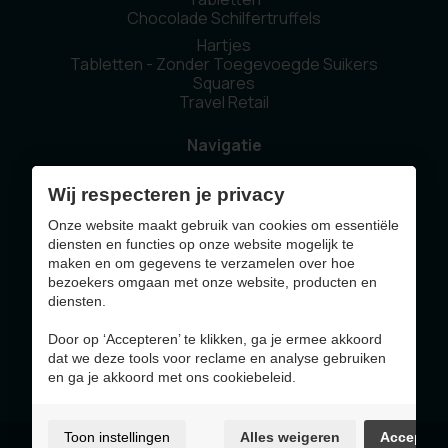
Chocolade Schilfertruffels
Hartjes
Tabletten - Zonder Toegevoegde Suikers
Squares
Travel Retail
Navigatie
Home
Wij respecteren je privacy
Ons verhaal
Duurzaamheid
Onze website maakt gebruik van cookies om essentiële
Nieuws
diensten en functies op onze website mogelijk te
Contact
maken en om gegevens te verzamelen over hoe
bezoekers omgaan met onze website, producten en
diensten.
Deze website werd gemaakt met de steun van
Door op ‘Accepteren’ te klikken, ga je ermee akkoord
dat we deze tools voor reclame en analyse gebruiken
en ga je akkoord met ons cookiebeleid.
Toon instellingen
Alles weigeren
Accepter
Gebruiksvoorwaarden & privacybeleid