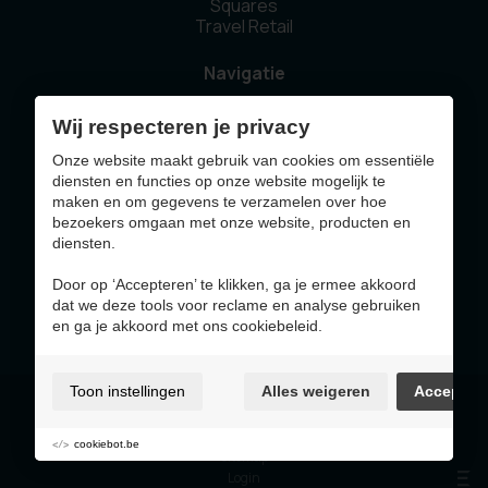
Squares
Travel Retail
Navigatie
Home
Wij respecteren je privacy
Ons verhaal
Duurzaamheid
Onze website maakt gebruik van cookies om essentiële
Nieuws
diensten en functies op onze website mogelijk te
Contact
maken en om gegevens te verzamelen over hoe
bezoekers omgaan met onze website, producten en
diensten.
Deze website werd gemaakt met de steun van
Door op ‘Accepteren’ te klikken, ga je ermee akkoord
dat we deze tools voor reclame en analyse gebruiken
en ga je akkoord met ons cookiebeleid.
Toon instellingen
Alles weigeren
Accepter
Gebruiksvoorwaarden & privacybeleid
Cookie policy
Cookie voorkeuren
cookiebot.be
Sitemap
Login