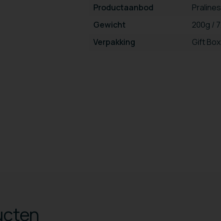
Productaanbod
Praline
Gewicht
200g / 
Verpakking
Gift Box
ucten