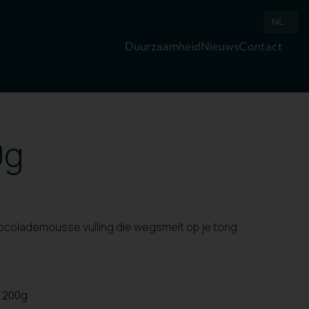
NL
Duurzaamheid
Nieuws
Contact
0g
hocolademousse vulling die wegsmelt op je tong
s 200g