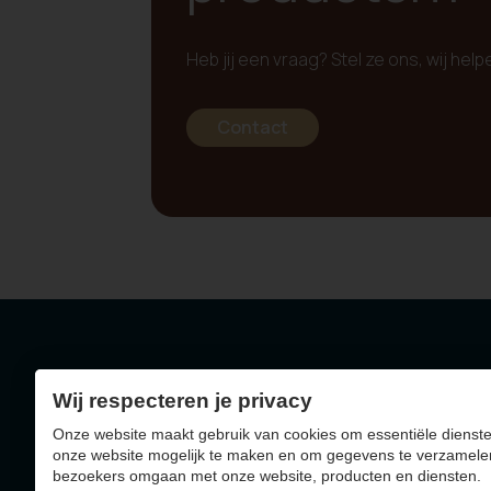
Heb jij een vraag? Stel ze ons, wij help
Contact
Wij respecteren je privacy
Geelseweg 72 - 2250
Onze website maakt gebruik van cookies om essentiële dienste
BE0403.788.036
onze website mogelijk te maken en om gegevens te verzamele
bezoekers omgaan met onze website, producten en diensten.