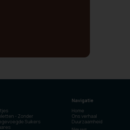
Navigatie
tjes
Home
letten - Zonder
Ons verhaal
egevoegde Suikers
Duurzaamheid
uares
Nieuws