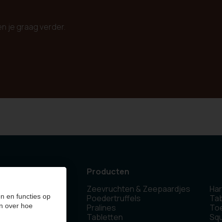
en je graag verder.
Producten
Zeevruchten & Zeepaardjes
Har
 Olen - Belgium
n en functies op
Poedertruffels
Tab
n over hoe
Pralines
To
Tabletten
Sq